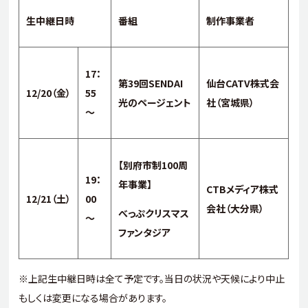
生中継日時
番組
制作事業者
17
：
第
39
回
SENDAI
仙台
CATV
株式会
12/20
（金）
55
光のページェント
社（宮城県）
～
【別府市制
100
周
19
：
年事業】
CTB
メディア株式
12/21
（土）
00
会社（大分県）
べっぷクリスマス
～
ファンタジア
※上記生中継日時は全て予定です。当日の状況や天候により中止
もしくは変更になる場合があります。