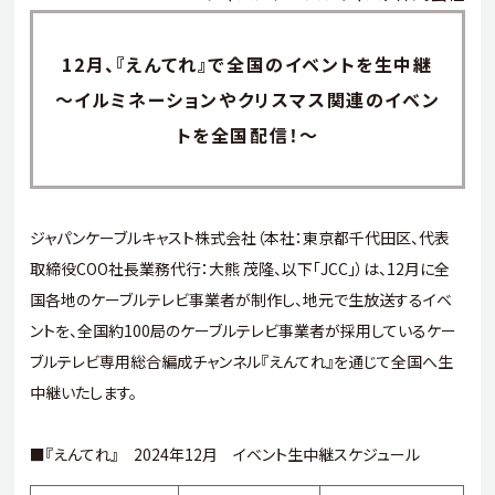
12月、『えんてれ』で全国のイベントを生中継
～イルミネーションやクリスマス関連のイベン
トを全国配信！～
ジャパンケーブルキャスト株式会社（本社：東京都千代田区、代表
取締役
COO
社長業務代行：大熊 茂隆、以下「
JCC
」）は、
12
月に全
国各地のケーブルテレビ事業者が制作し、地元で生放送するイベ
ントを、全国約
100
局のケーブルテレビ事業者が採用しているケー
ブルテレビ専用総合編成チャンネル『えんてれ』を通じて全国へ生
中継いたします。
■『えんてれ』
2024
年
12
月 イベント生中継スケジュール