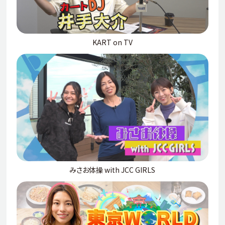
KART on TV
みさお体操 with JCC GIRLS