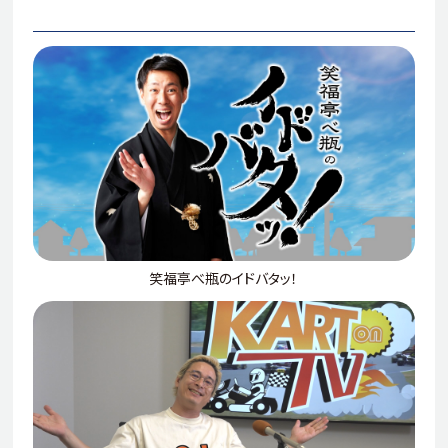
笑福亭べ瓶のイドバタッ！