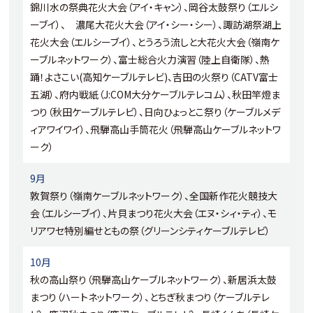
錦川水の祭典花火大会（アイ・キャン）、岡谷太鼓祭り（エルシ
ーブイ）、 濃尾大花火大会（アイ・シー・シー）、諏訪湖祭湖上
花火大会（エルシーブイ）、とうろう流しと大花火大会（嶺南ケ
ーブルネットワーク）、富士総合火力演習（陸上自衛隊）、熱
踊！よさこい(高知ケーブルテレビ)、吉田の火祭り（CATV富士
五湖）、府内戦紙（J:COM大分ケーブルテレコム）、秋田竿燈ま
つり（秋田ケーブルテレビ）、日向ひょっとこ祭り（ケーブルメデ
ィアワイワイ）、飛騨高山手筒花火（飛騨高山ケーブルネットワ
ーク）
9月
敦賀祭り（嶺南ケーブルネットワーク）、全国新作花火競技大
会（エルシーブイ）、片貝まつり花火大会（エヌ・シィ・ティ）、モ
リアワセ特別編せともの祭（グリーンシティケーブルテレビ）
10月
秋の高山祭り（飛騨高山ケーブルネットワーク）、新居浜太鼓
まつり（ハートネットワーク）、とちぎ秋まつり（ケーブルテレ